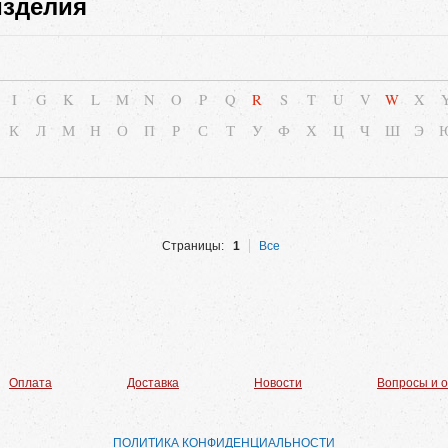
изделия
I
G
K
L
M
N
O
P
Q
R
S
T
U
V
W
X
К
Л
М
Н
О
П
Р
С
Т
У
Ф
Х
Ц
Ч
Ш
Э
Страницы:
1
Все
Оплата
Доставка
Новости
Вопросы и 
ПОЛИТИКА КОНФИДЕНЦИАЛЬНОСТИ