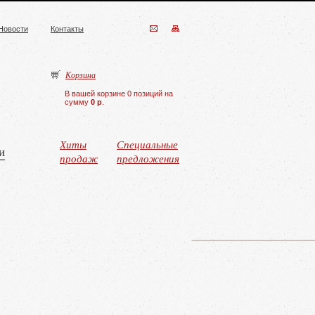
Новости
Контакты
Корзина
В вашей корзине 0 позиций на
сумму
0 р
.
Хиты
Специальные
и
продаж
предложения