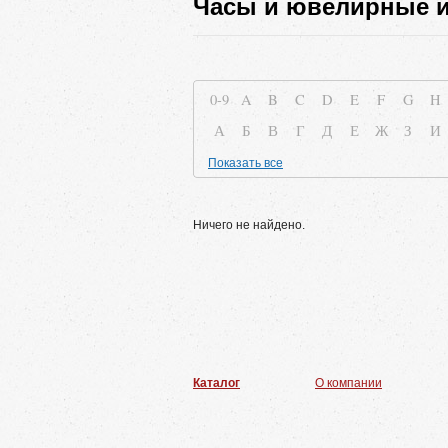
Часы и ювелирные 
0-9
A
B
C
D
E
F
G
H
А
Б
В
Г
Д
Е
Ж
З
И
Показать все
Ничего не найдено.
Каталог
О компании