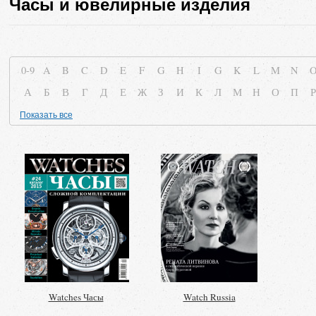
Часы и ювелирные изделия
0-9
A
B
C
D
E
F
G
H
I
G
K
L
M
N
А
Б
В
Г
Д
Е
Ж
З
И
К
Л
М
Н
О
П
Р
Показать все
Watches Часы
Watch Russia