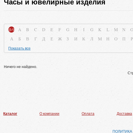
Часы и ювелирные изделия
0-9
A
B
C
D
E
F
G
H
I
G
K
L
M
N
А
Б
В
Г
Д
Е
Ж
З
И
К
Л
М
Н
О
П
Р
Показать все
Ничего не найдено.
Ст
Каталог
О компании
Оплата
Доставка
ПОЛИТИКА