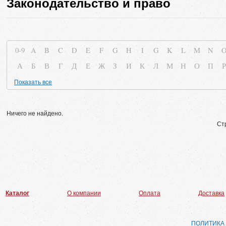
Законодательство и право
0-9
A
B
C
D
E
F
G
H
I
G
K
L
M
N
А
Б
В
Г
Д
Е
Ж
З
И
К
Л
М
Н
О
П
Р
Показать все
Ничего не найдено.
Ст
Каталог
О компании
Оплата
Доставка
ПОЛИТИКА