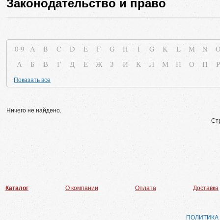
Законодательство и право
0-9
A
B
C
D
E
F
G
H
I
G
K
L
M
N
А
Б
В
Г
Д
Е
Ж
З
И
К
Л
М
Н
О
П
Р
Показать все
Ничего не найдено.
Ст
Каталог
О компании
Оплата
Доставка
ПОЛИТИКА