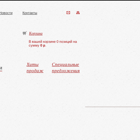
Новости
Контакты
Корзина
В вашей корзине 0 позиций на
сумму
0 р
.
Хиты
Специальные
и
продаж
предложения