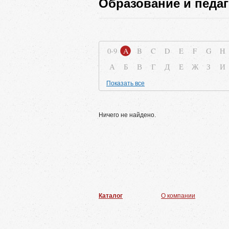
Образование и педаг
0-9
A
B
C
D
E
F
G
H
А
Б
В
Г
Д
Е
Ж
З
И
Показать все
Ничего не найдено.
Каталог
О компании