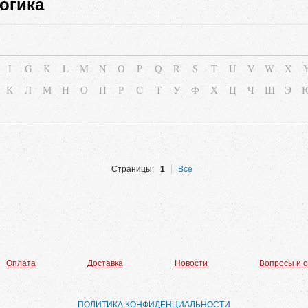
огика
I
G
K
L
M
N
O
P
Q
R
S
T
U
V
W
X
К
Л
М
Н
О
П
Р
С
Т
У
Ф
Х
Ц
Ч
Ш
Э
Страницы:
1
Все
Оплата
Доставка
Новости
Вопросы и 
ПОЛИТИКА КОНФИДЕНЦИАЛЬНОСТИ