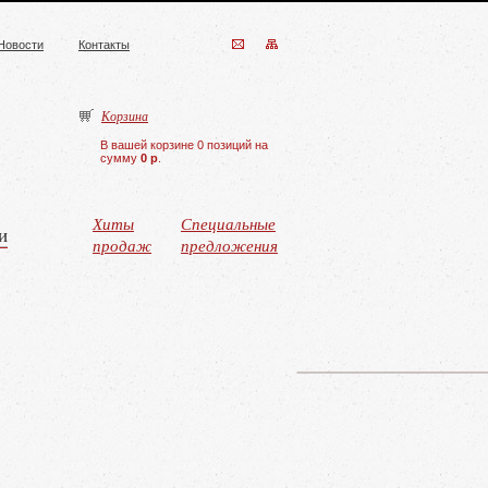
Новости
Контакты
Корзина
В вашей корзине 0 позиций на
сумму
0 р
.
Хиты
Специальные
и
продаж
предложения