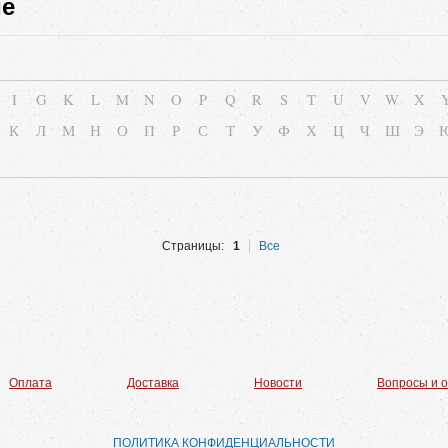
ие
I
G
K
L
M
N
O
P
Q
R
S
T
U
V
W
X
К
Л
М
Н
О
П
Р
С
Т
У
Ф
Х
Ц
Ч
Ш
Э
Страницы:
1
Все
Оплата
Доставка
Новости
Вопросы и 
ПОЛИТИКА КОНФИДЕНЦИАЛЬНОСТИ