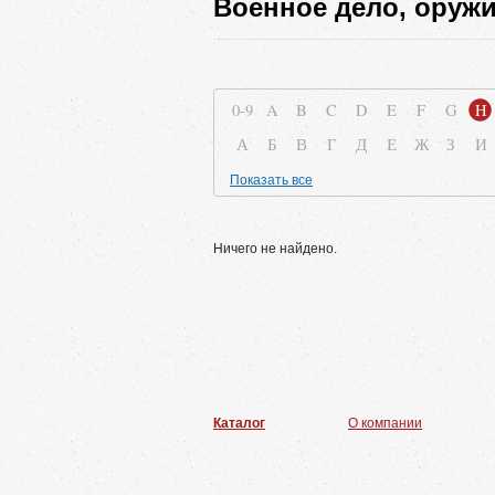
Военное дело, оруж
0-9
A
B
C
D
E
F
G
H
А
Б
В
Г
Д
Е
Ж
З
И
Показать все
Ничего не найдено.
Каталог
О компании