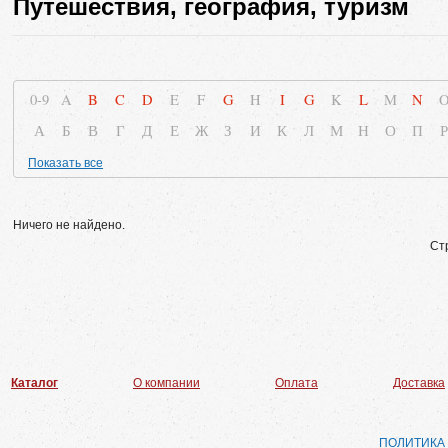
Путешествия, география, туризм
0-9
A
B
C
D
E
F
G
H
I
G
K
L
M
N
А
Б
В
Г
Д
Е
Ж
З
И
К
Л
М
Н
О
П
Р
Показать все
Ничего не найдено.
Ст
Каталог
О компании
Оплата
Доставка
ПОЛИТИКА