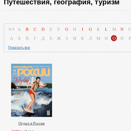
Путешествия, география, туризм
0-9
A
B
C
D
E
F
G
H
I
G
K
L
M
N
А
Б
В
Г
Д
Е
Ж
З
И
К
Л
М
Н
О
П
Р
Показать все
Отдых в России