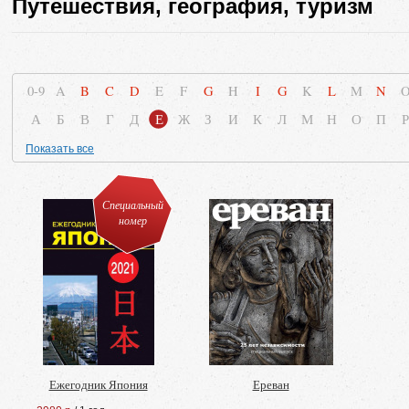
Путешествия, география, туризм
0-9
A
B
C
D
E
F
G
H
I
G
K
L
M
N
А
Б
В
Г
Д
Е
Ж
З
И
К
Л
М
Н
О
П
Р
Показать все
Специальный
номер
Ежегодник Япония
Ереван