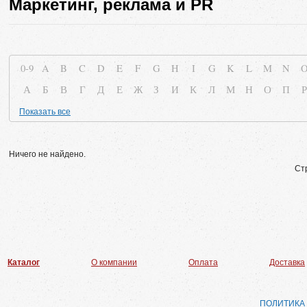
Маркетинг, реклама и PR
0-9
A
B
C
D
E
F
G
H
I
G
K
L
M
N
А
Б
В
Г
Д
Е
Ж
З
И
К
Л
М
Н
О
П
Р
Показать все
Ничего не найдено.
Ст
Каталог
О компании
Оплата
Доставка
ПОЛИТИКА