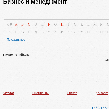
Бизнес и менеджмент
0-9
A
B
C
D
E
F
G
H
I
G
K
L
M
N
А
Б
В
Г
Д
Е
Ж
З
И
К
Л
М
Н
О
П
Р
Показать все
Ничего не найдено.
Ст
Каталог
О компании
Оплата
Доставка
ПОЛИТИКА