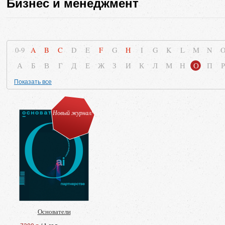
Бизнес и менеджмент
0-9
A
B
C
D
E
F
G
H
I
G
K
L
M
N
А
Б
В
Г
Д
Е
Ж
З
И
К
Л
М
Н
О
П
Р
Показать все
Новый журнал!
Основатели