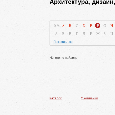
Архитектура, дизайн
0-9
A
B
C
D
E
F
G
H
А
Б
В
Г
Д
Е
Ж
З
И
Показать все
Ничего не найдено.
Каталог
О компании