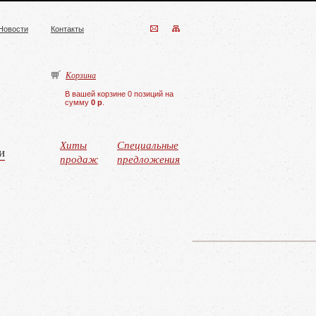
Новости
Контакты
Корзина
В вашей корзине 0 позиций на
сумму
0 р
.
Хиты
Специальные
и
продаж
предложения