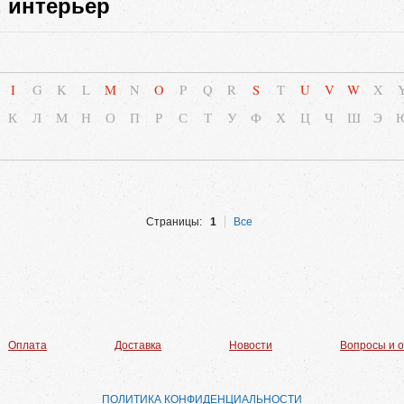
, интерьер
I
G
K
L
M
N
O
P
Q
R
S
T
U
V
W
X
К
Л
М
Н
О
П
Р
С
Т
У
Ф
Х
Ц
Ч
Ш
Э
Страницы:
1
Все
Оплата
Доставка
Новости
Вопросы и 
ПОЛИТИКА КОНФИДЕНЦИАЛЬНОСТИ